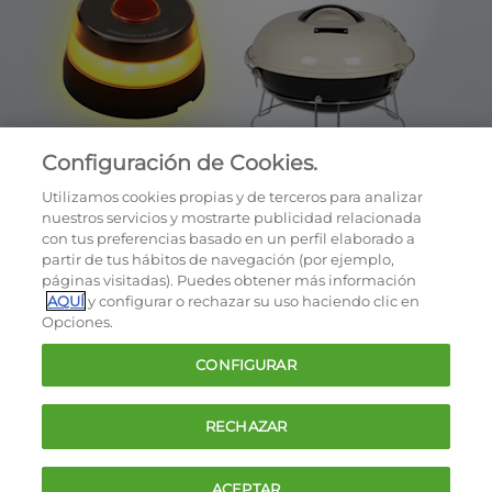
Configuración de Cookies.
Utilizamos cookies propias y de terceros para analizar
nuestros servicios y mostrarte publicidad relacionada
con tus preferencias basado en un perfil elaborado a
partir de tus hábitos de navegación (por ejemplo,
páginas visitadas). Puedes obtener más información
AQUÍ
y configurar o rechazar su uso haciendo clic en
OCU © 2026
Opciones.
Cookies
CONFIGURAR
Política de privacidad
Términos y condiciones de la oferta
RECHAZAR
Contacto
FAQ
ACEPTAR