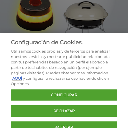
Configuración de Cookies.
Utilizamos cookies propias y de terceros para analizar
nuestros servicios y mostrarte publicidad relacionada
con tus preferencias basado en un perfil elaborado a
partir de tus hábitos de navegación (por ejemplo,
páginas visitadas). Puedes obtener más información
AQUÍ
y configurar o rechazar su uso haciendo clic en
OCU © 2026
Opciones.
Cookies
CONFIGURAR
Política de privacidad
Términos y condiciones de la oferta
RECHAZAR
Contacto
FAQ
ACEPTAR