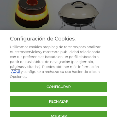
Configuración de Cookies.
Utilizamos cookies propias y de terceros para analizar
nuestros servicios y mostrarte publicidad relacionada
con tus preferencias basado en un perfil elaborado a
partir de tus hábitos de navegación (por ejemplo,
páginas visitadas). Puedes obtener más información
AQUÍ
y configurar o rechazar su uso haciendo clic en
OCU © 2026
Opciones.
Cookies
CONFIGURAR
Política de privacidad
Términos y condiciones de la oferta
RECHAZAR
Contacto
FAQ
ACEPTAR