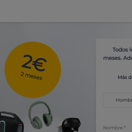
Todos l
2€
meses. Ade
2 meses
Más d
Homb
Nombre
*