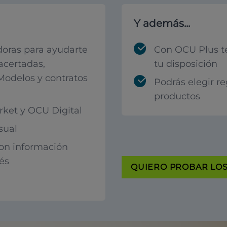
Y además...
oras para ayudarte
Con OCU Plus t
acertadas,
tu disposición
 Modelos y contratos
Podrás elegir r
productos
ket y OCU Digital
sual
con información
rés
QUIERO PROBAR LOS 