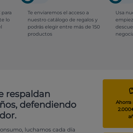
€
para
Te enviaremos el acceso a
Usa nue
e lo
nuestro catálogo de regalos y
empiez
l
podrás elegir entre más de 150
descue
productos
negocia
e respaldan
años, defendiendo
Ahorra
2.000
dor.
a
 consumo, luchamos cada día