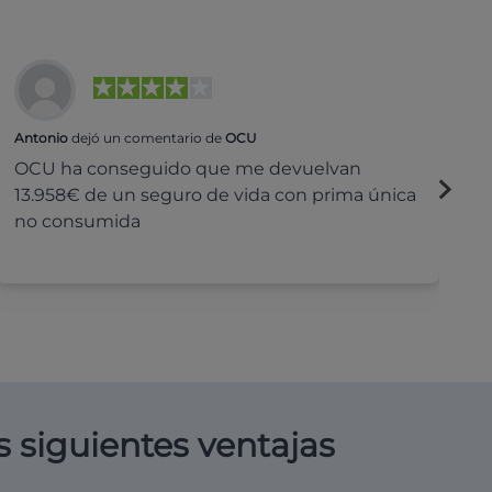
Antonio
dejó un comentario de
OCU
Na
OCU ha conseguido que me devuelvan
H
13.958€ de un seguro de vida con prima única
c
no consumida
s siguientes ventajas