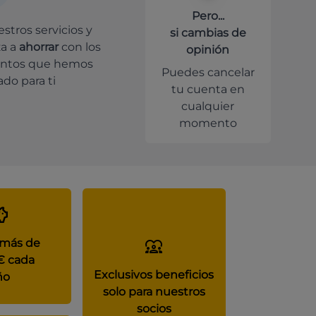
Pero...
stros servicios y
si cambias de
a a
ahorrar
con los
opinión
ntos que hemos
Puedes cancelar
do para ti
tu cuenta en
cualquier
momento
 más de
€ cada
Exclusivos beneficios
ño
solo para nuestros
socios