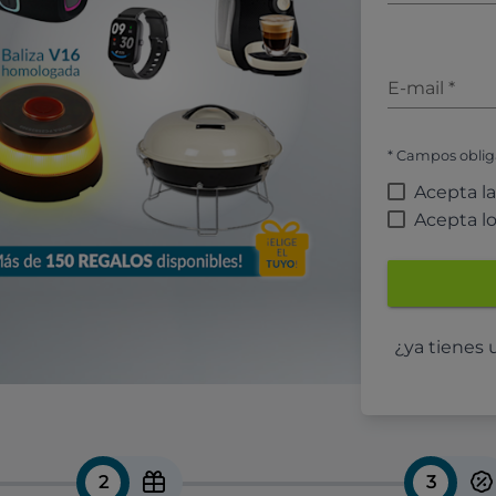
E-mail
*
* Campos oblig
Acepta l
Acepta l
¿ya tienes
2
3