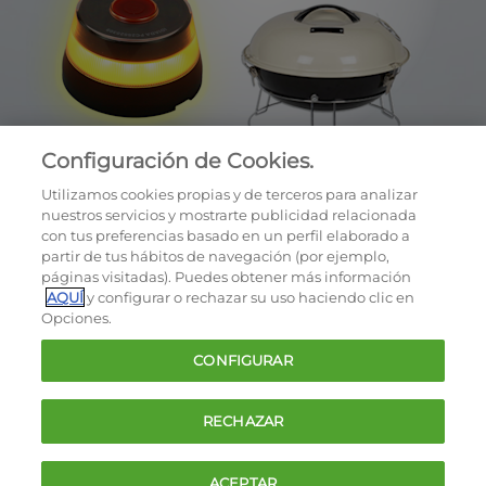
Configuración de Cookies.
Utilizamos cookies propias y de terceros para analizar
nuestros servicios y mostrarte publicidad relacionada
con tus preferencias basado en un perfil elaborado a
partir de tus hábitos de navegación (por ejemplo,
páginas visitadas). Puedes obtener más información
AQUÍ
y configurar o rechazar su uso haciendo clic en
OCU © 2026
Opciones.
Cookies
CONFIGURAR
Política de privacidad
Términos y condiciones de la oferta
RECHAZAR
Contacto
FAQ
ACEPTAR