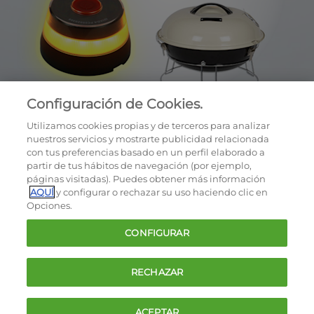
Configuración de Cookies.
Utilizamos cookies propias y de terceros para analizar
nuestros servicios y mostrarte publicidad relacionada
con tus preferencias basado en un perfil elaborado a
partir de tus hábitos de navegación (por ejemplo,
páginas visitadas). Puedes obtener más información
AQUÍ
y configurar o rechazar su uso haciendo clic en
OCU © 2026
Opciones.
Cookies
CONFIGURAR
Política de privacidad
Términos y condiciones de la oferta
RECHAZAR
Contacto
FAQ
ACEPTAR