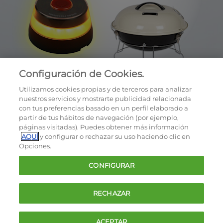
Configuración de Cookies.
Utilizamos cookies propias y de terceros para analizar
nuestros servicios y mostrarte publicidad relacionada
con tus preferencias basado en un perfil elaborado a
partir de tus hábitos de navegación (por ejemplo,
páginas visitadas). Puedes obtener más información
AQUÍ
y configurar o rechazar su uso haciendo clic en
OCU © 2026
Opciones.
Cookies
CONFIGURAR
Política de privacidad
Términos y condiciones de la oferta
RECHAZAR
Contacto
FAQ
ACEPTAR