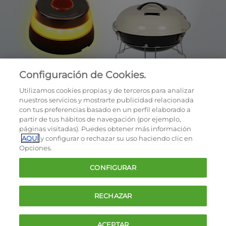
Configuración de Cookies.
Utilizamos cookies propias y de terceros para analizar
nuestros servicios y mostrarte publicidad relacionada
con tus preferencias basado en un perfil elaborado a
partir de tus hábitos de navegación (por ejemplo,
páginas visitadas). Puedes obtener más información
AQUÍ
y configurar o rechazar su uso haciendo clic en
OCU © 2026
Opciones.
Cookies
CONFIGURAR
Política de privacidad
Términos y condiciones de la oferta
RECHAZAR
Contacto
FAQ
ACEPTAR