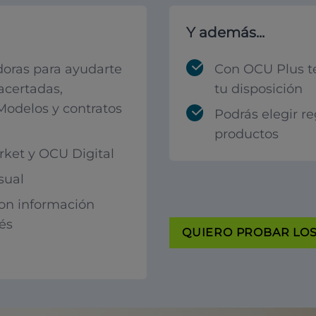
Y además...
oras para ayudarte
Con OCU Plus t
acertadas,
tu disposición
 Modelos y contratos
Podrás elegir r
productos
ket y OCU Digital
sual
con información
rés
QUIERO PROBAR LOS 