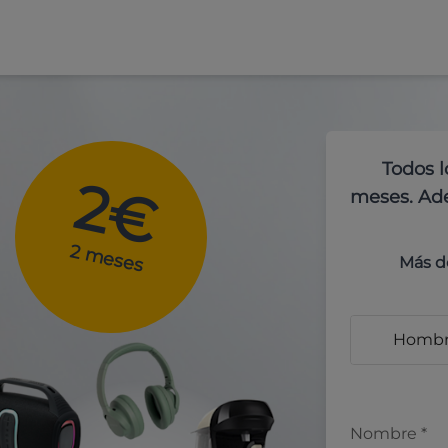
Todos l
2€
meses. Ade
2 meses
Más d
Homb
Nombre
*