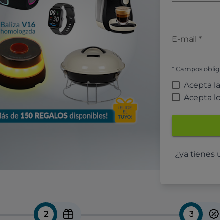
E-mail
*
* Campos oblig
Acepta l
Acepta l
¿ya tienes
2
3