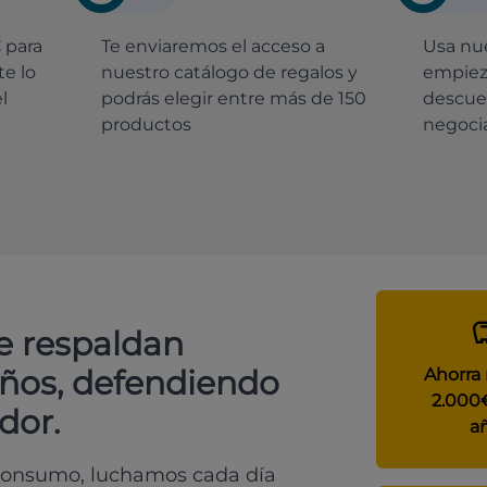
€
para
Te enviaremos el acceso a
Usa nue
e lo
nuestro catálogo de regalos y
empiez
l
podrás elegir entre más de 150
descue
productos
negocia
e respaldan
años, defendiendo
Ahorra
2.000
dor.
a
 consumo, luchamos cada día