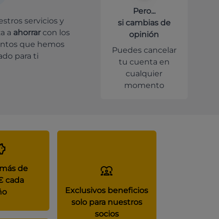
Pero...
stros servicios y
si cambias de
a a
ahorrar
con los
opinión
ntos que hemos
Puedes cancelar
do para ti
tu cuenta en
cualquier
momento
 más de
€ cada
Exclusivos beneficios
ño
solo para nuestros
socios