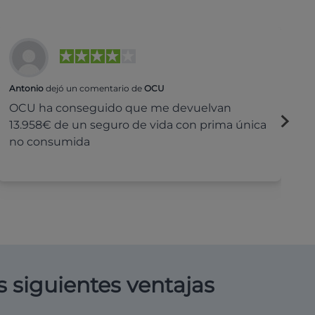
Antonio
dejó un comentario de
OCU
Na
OCU ha conseguido que me devuelvan
H
13.958€ de un seguro de vida con prima única
c
no consumida
s siguientes ventajas