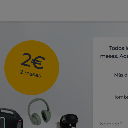
Todos l
2€
meses. Ade
2 meses
Más d
Homb
Nombre
*