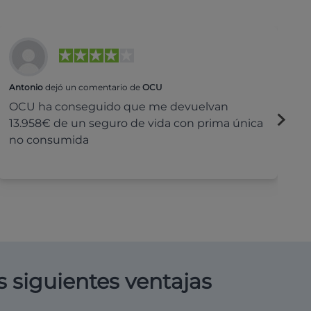
Antonio
dejó un comentario de
OCU
Na
OCU ha conseguido que me devuelvan
H
13.958€ de un seguro de vida con prima única
c
no consumida
s siguientes ventajas