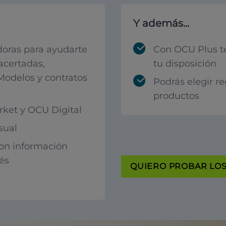
Y además...
oras para ayudarte
Con OCU Plus t
acertadas,
tu disposición
 Modelos y contratos
Podrás elegir r
productos
ket y OCU Digital
sual
con información
rés
QUIERO PROBAR LOS 