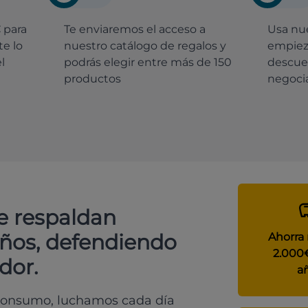
€
para
Te enviaremos el acceso a
Usa nue
e lo
nuestro catálogo de regalos y
empiez
l
podrás elegir entre más de 150
descue
productos
negocia
e respaldan
años, defendiendo
Ahorra
2.000
dor.
a
 consumo, luchamos cada día