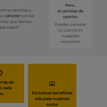
Pero...
stros servicios y
si cambias de
a a
ahorrar
con los
opinión
ntos que hemos
Puedes cancelar
do para ti
tu cuenta en
cualquier
momento
 más de
€ cada
Exclusivos beneficios
ño
solo para nuestros
socios