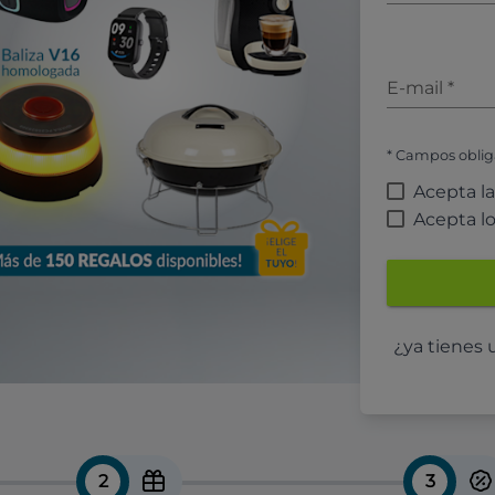
E-mail
*
* Campos oblig
Acepta l
Acepta l
¿ya tienes
2
3