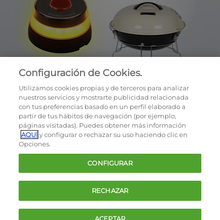
Configuración de Cookies.
Utilizamos cookies propias y de terceros para analizar
nuestros servicios y mostrarte publicidad relacionada
con tus preferencias basado en un perfil elaborado a
partir de tus hábitos de navegación (por ejemplo,
páginas visitadas). Puedes obtener más información
AQUÍ
y configurar o rechazar su uso haciendo clic en
OCU © 2026
Opciones.
Cookies
CONFIGURAR
Política de privacidad
Términos y condiciones de la oferta
RECHAZAR
Contacto
FAQ
ACEPTAR