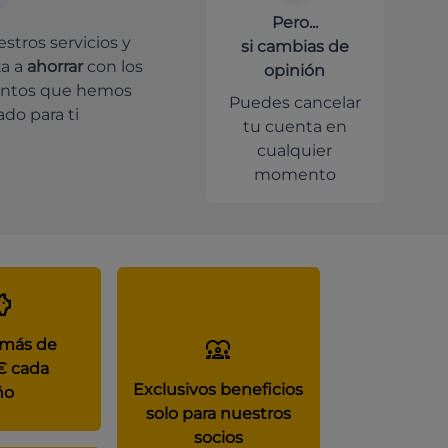
Pero...
stros servicios y
si cambias de
a a
ahorrar
con los
opinión
ntos que hemos
Puedes cancelar
do para ti
tu cuenta en
cualquier
momento
 más de
€ cada
Exclusivos beneficios
ño
solo para nuestros
socios