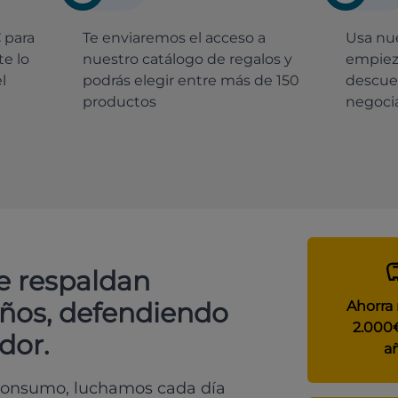
€
para
Te enviaremos el acceso a
Usa nue
e lo
nuestro catálogo de regalos y
empiez
l
podrás elegir entre más de 150
descue
productos
negocia
e respaldan
años, defendiendo
Ahorra
2.000
dor.
a
 consumo, luchamos cada día