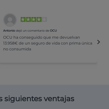
Antonio
dejó un comentario de
OCU
Na
OCU ha conseguido que me devuelvan
H
13.958€ de un seguro de vida con prima única
c
no consumida
s siguientes ventajas