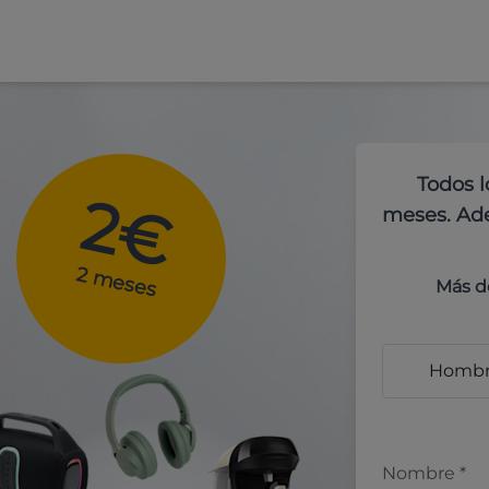
Todos l
2€
meses. Ade
2 meses
Más d
Homb
Nombre
*