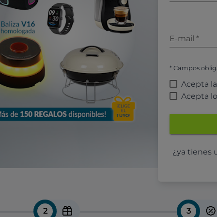
E-mail
*
* Campos oblig
Acepta l
Acepta l
¿ya tienes
2
3