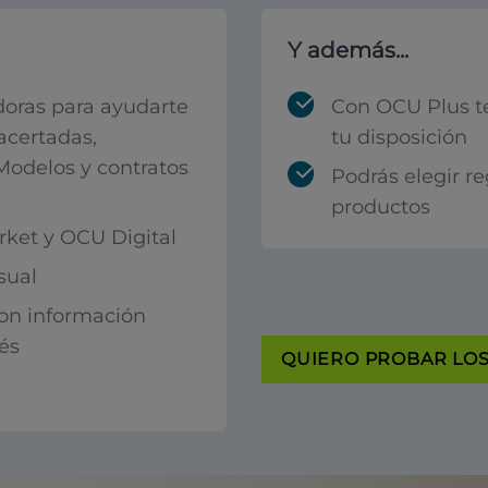
Y además...
oras para ayudarte
Con OCU Plus t
acertadas,
tu disposición
 Modelos y contratos
Podrás elegir r
productos
ket y OCU Digital
sual
con información
rés
QUIERO PROBAR LOS 