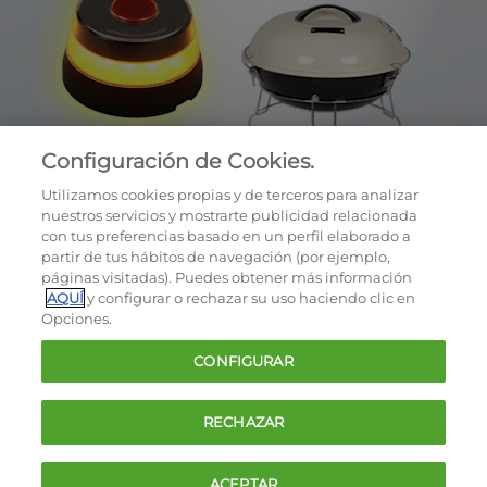
Configuración de Cookies.
Utilizamos cookies propias y de terceros para analizar
nuestros servicios y mostrarte publicidad relacionada
con tus preferencias basado en un perfil elaborado a
partir de tus hábitos de navegación (por ejemplo,
páginas visitadas). Puedes obtener más información
AQUÍ
y configurar o rechazar su uso haciendo clic en
OCU © 2026
Opciones.
Cookies
CONFIGURAR
Política de privacidad
Términos y condiciones de la oferta
RECHAZAR
Contacto
FAQ
ACEPTAR