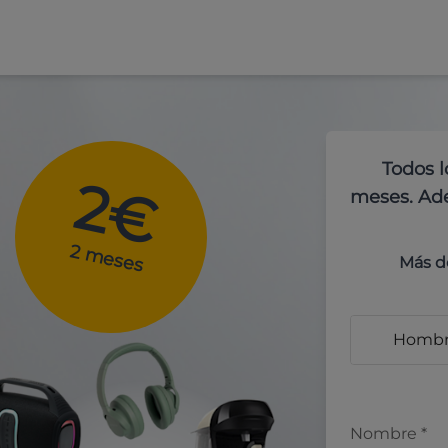
Todos l
2€
meses. Ade
2 meses
Más d
Homb
Nombre
*