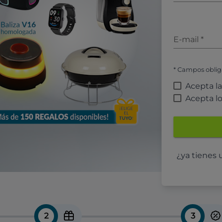
E-mail
*
* Campos oblig
Acepta l
Acepta l
¿ya tienes
2
3