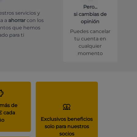
Pero...
stros servicios y
si cambias de
a a
ahorrar
con los
opinión
ntos que hemos
Puedes cancelar
do para ti
tu cuenta en
cualquier
momento
 más de
€ cada
Exclusivos beneficios
ño
solo para nuestros
socios