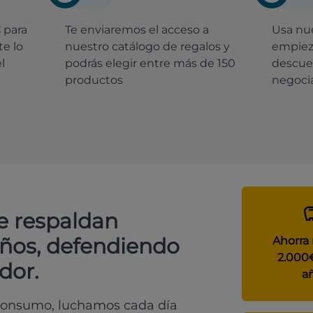
€
para
Te enviaremos el acceso a
Usa nue
e lo
nuestro catálogo de regalos y
empiez
l
podrás elegir entre más de 150
descue
productos
negocia
e respaldan
años, defendiendo
Ahorra
2.000
dor.
a
 consumo, luchamos cada día