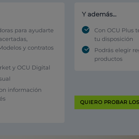
Y además...
oras para ayudarte
Con OCU Plus t
acertadas,
tu disposición
 Modelos y contratos
Podrás elegir r
productos
ket y OCU Digital
sual
con información
rés
QUIERO PROBAR LOS 