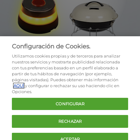
Configuración de Cookies.
Utilizamos cookies propias y de terceros para analizar
nuestros servicios y mostrarte publicidad relacionada
con tus preferencias basado en un perfil elaborado a
partir de tus hábitos de navegación (por ejemplo,
páginas visitadas). Puedes obtener más información
AQUÍ
y configurar o rechazar su uso haciendo clic en
OCU © 2026
Opciones.
Cookies
CONFIGURAR
Política de privacidad
Términos y condiciones de la oferta
RECHAZAR
Contacto
FAQ
ACEPTAR