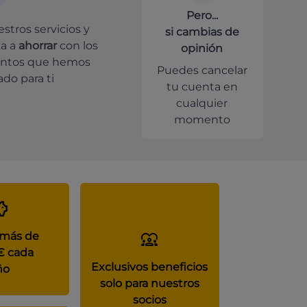
Pero...
stros servicios y
si cambias de
a a
ahorrar
con los
opinión
ntos que hemos
Puedes cancelar
do para ti
tu cuenta en
cualquier
momento
 más de
€ cada
Exclusivos beneficios
ño
solo para nuestros
socios