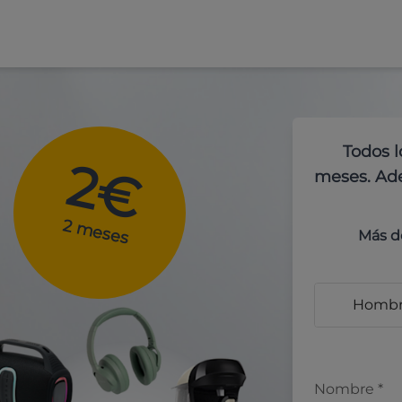
Todos l
2€
meses. Ade
2 meses
Más d
Homb
Nombre
*