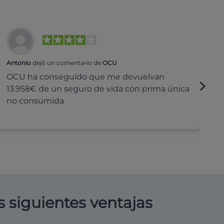
Antonio
dejó un comentario de
OCU
Na
OCU ha conseguido que me devuelvan
H
13.958€ de un seguro de vida con prima única
c
no consumida
s siguientes ventajas