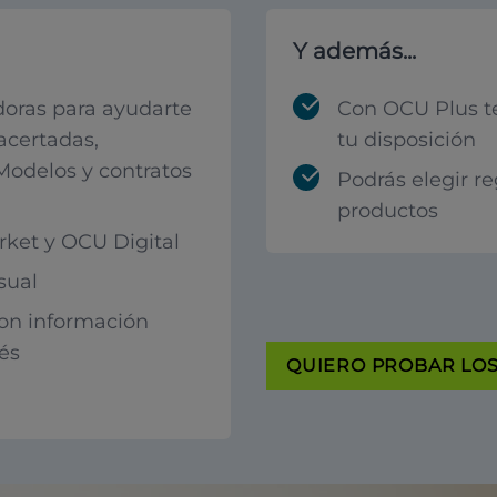
Y además...
oras para ayudarte
Con OCU Plus t
acertadas,
tu disposición
 Modelos y contratos
Podrás elegir r
productos
ket y OCU Digital
sual
con información
rés
QUIERO PROBAR LOS 