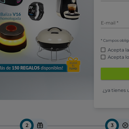
E-mail
*
* Campos oblig
Acepta l
Acepta l
¿ya tienes
2
3