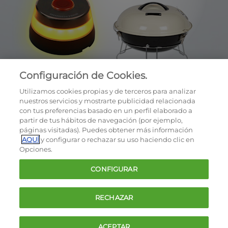
Configuración de Cookies.
Utilizamos cookies propias y de terceros para analizar
nuestros servicios y mostrarte publicidad relacionada
con tus preferencias basado en un perfil elaborado a
partir de tus hábitos de navegación (por ejemplo,
páginas visitadas). Puedes obtener más información
AQUÍ
y configurar o rechazar su uso haciendo clic en
OCU © 2026
Opciones.
Cookies
CONFIGURAR
Política de privacidad
Términos y condiciones de la oferta
RECHAZAR
Contacto
FAQ
ACEPTAR