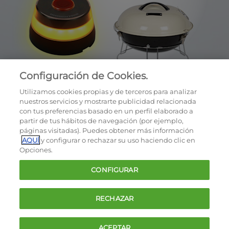
Configuración de Cookies.
Utilizamos cookies propias y de terceros para analizar
nuestros servicios y mostrarte publicidad relacionada
con tus preferencias basado en un perfil elaborado a
partir de tus hábitos de navegación (por ejemplo,
páginas visitadas). Puedes obtener más información
AQUÍ
y configurar o rechazar su uso haciendo clic en
OCU © 2026
Opciones.
Cookies
CONFIGURAR
Política de privacidad
Términos y condiciones de la oferta
RECHAZAR
Contacto
FAQ
ACEPTAR