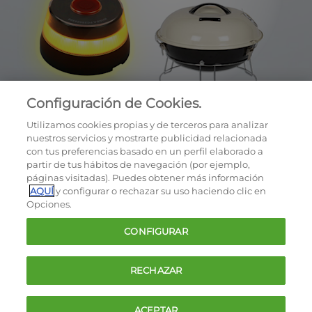
Configuración de Cookies.
Utilizamos cookies propias y de terceros para analizar
nuestros servicios y mostrarte publicidad relacionada
con tus preferencias basado en un perfil elaborado a
partir de tus hábitos de navegación (por ejemplo,
páginas visitadas). Puedes obtener más información
AQUÍ
y configurar o rechazar su uso haciendo clic en
OCU © 2026
Opciones.
Cookies
CONFIGURAR
Política de privacidad
Términos y condiciones de la oferta
RECHAZAR
Contacto
FAQ
ACEPTAR