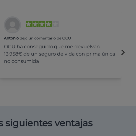
Antonio
dejó un comentario de
OCU
Na
OCU ha conseguido que me devuelvan
H
13.958€ de un seguro de vida con prima única
c
no consumida
s siguientes ventajas