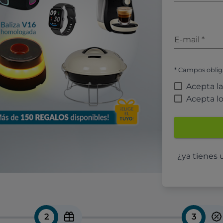
E-mail
*
* Campos oblig
Acepta l
Acepta l
¿ya tienes
2
3