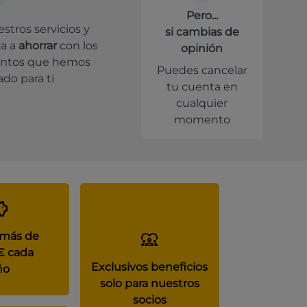
Pero...
stros servicios y
si cambias de
a a
ahorrar
con los
opinión
ntos que hemos
Puedes cancelar
do para ti
tu cuenta en
cualquier
momento
 más de
€ cada
Exclusivos beneficios
ño
solo para nuestros
socios