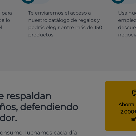
€
para
Te enviaremos el acceso a
Usa nue
e lo
nuestro catálogo de regalos y
empiez
l
podrás elegir entre más de 150
descue
productos
negocia
e respaldan
años, defendiendo
Ahorra
2.000
dor.
a
 consumo, luchamos cada día