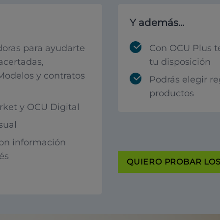
Y además...
oras para ayudarte
Con OCU Plus t
acertadas,
tu disposición
 Modelos y contratos
Podrás elegir r
productos
ket y OCU Digital
sual
con información
rés
QUIERO PROBAR LOS 