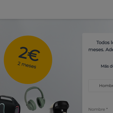
Todos l
2€
meses. Ade
2 meses
Más d
Homb
Nombre
*