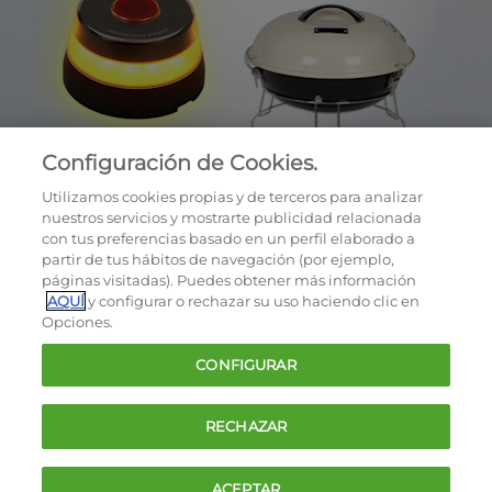
Configuración de Cookies.
Utilizamos cookies propias y de terceros para analizar
nuestros servicios y mostrarte publicidad relacionada
con tus preferencias basado en un perfil elaborado a
partir de tus hábitos de navegación (por ejemplo,
páginas visitadas). Puedes obtener más información
AQUÍ
y configurar o rechazar su uso haciendo clic en
OCU © 2026
Opciones.
Cookies
CONFIGURAR
Política de privacidad
Términos y condiciones de la oferta
RECHAZAR
Contacto
FAQ
ACEPTAR