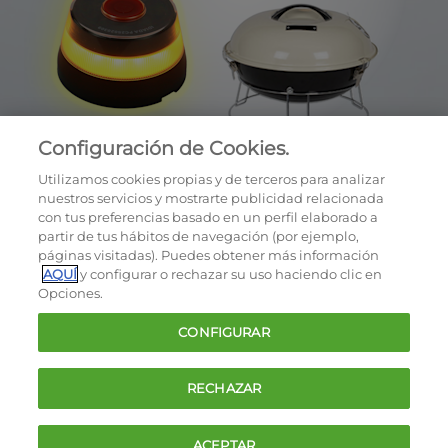
Configuración de Cookies.
Utilizamos cookies propias y de terceros para analizar
nuestros servicios y mostrarte publicidad relacionada
con tus preferencias basado en un perfil elaborado a
partir de tus hábitos de navegación (por ejemplo,
páginas visitadas). Puedes obtener más información
AQUÍ
y configurar o rechazar su uso haciendo clic en
OCU © 2026
Opciones.
Cookies
CONFIGURAR
Política de privacidad
Términos y condiciones de la oferta
RECHAZAR
Contacto
FAQ
ACEPTAR