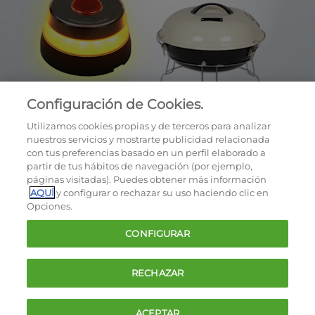
Configuración de Cookies.
Utilizamos cookies propias y de terceros para analizar
nuestros servicios y mostrarte publicidad relacionada
con tus preferencias basado en un perfil elaborado a
partir de tus hábitos de navegación (por ejemplo,
páginas visitadas). Puedes obtener más información
AQUÍ
y configurar o rechazar su uso haciendo clic en
OCU © 2026
Opciones.
Cookies
CONFIGURAR
Política de privacidad
Términos y condiciones de la oferta
RECHAZAR
Contacto
FAQ
ACEPTAR