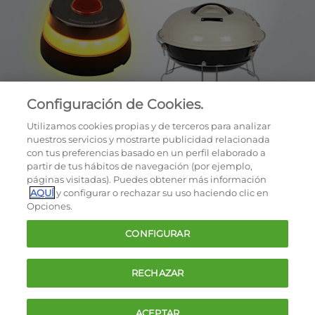
Configuración de Cookies.
Utilizamos cookies propias y de terceros para analizar
nuestros servicios y mostrarte publicidad relacionada
con tus preferencias basado en un perfil elaborado a
partir de tus hábitos de navegación (por ejemplo,
páginas visitadas). Puedes obtener más información
AQUÍ
y configurar o rechazar su uso haciendo clic en
OCU © 2026
Opciones.
Cookies
CONFIGURAR
Política de privacidad
Términos y condiciones de la oferta
RECHAZAR
Contacto
FAQ
ACEPTAR