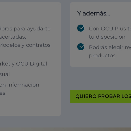
Y además...
oras para ayudarte
Con OCU Plus t
acertadas,
tu disposición
 Modelos y contratos
Podrás elegir r
productos
ket y OCU Digital
sual
con información
rés
QUIERO PROBAR LOS 