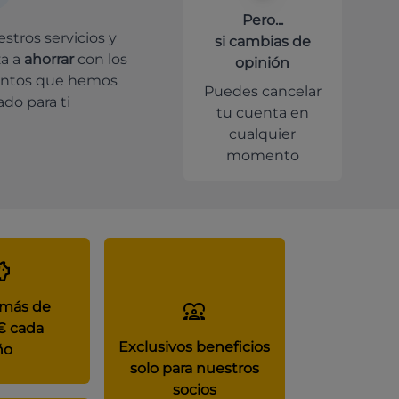
Pero...
stros servicios y
si cambias de
a a
ahorrar
con los
opinión
ntos que hemos
Puedes cancelar
do para ti
tu cuenta en
cualquier
momento
 más de
€ cada
Exclusivos beneficios
ño
solo para nuestros
socios