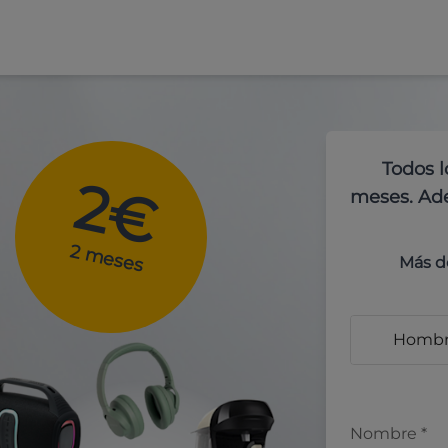
Todos l
2€
meses. Ade
2 meses
Más d
Homb
Nombre
*