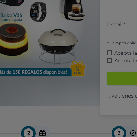
E-mail
*
* Campos oblig
Acepta l
Acepta l
¿ya tienes
2
3