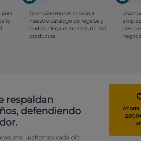
€
para
Te enviaremos el acceso a
Usa nue
e lo
nuestro catálogo de regalos y
empiez
l
podrás elegir entre más de 150
descue
productos
negocia
e respaldan
años, defendiendo
Ahorra
2.000
dor.
a
 consumo, luchamos cada día