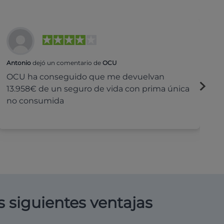
Antonio
dejó un comentario de
OCU
Na
OCU ha conseguido que me devuelvan
H
13.958€ de un seguro de vida con prima única
c
no consumida
s siguientes ventajas