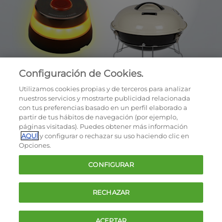
Configuración de Cookies.
Utilizamos cookies propias y de terceros para analizar
nuestros servicios y mostrarte publicidad relacionada
con tus preferencias basado en un perfil elaborado a
partir de tus hábitos de navegación (por ejemplo,
páginas visitadas). Puedes obtener más información
AQUÍ
y configurar o rechazar su uso haciendo clic en
OCU © 2026
Opciones.
Cookies
CONFIGURAR
Política de privacidad
Términos y condiciones de la oferta
RECHAZAR
Contacto
FAQ
ACEPTAR