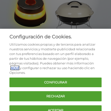
Configuración de Cookies.
Utilizamos cookies propias y de terceros para analizar
nuestros servicios y mostrarte publicidad relacionada
con tus preferencias basado en un perfil elaborado a
partir de tus hábitos de navegación (por ejemplo,
páginas visitadas). Puedes obtener más información
AQUÍ
y configurar o rechazar su uso haciendo clic en
OCU © 2026
Opciones.
Cookies
CONFIGURAR
Política de privacidad
Términos y condiciones de la oferta
RECHAZAR
Contacto
FAQ
ACEPTAR