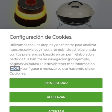
Configuración de Cookies.
Utilizamos cookies propias y de terceros para analizar
nuestros servicios y mostrarte publicidad relacionada
con tus preferencias basado en un perfil elaborado a
partir de tus hábitos de navegación (por ejemplo,
páginas visitadas). Puedes obtener más información
AQUÍ
y configurar o rechazar su uso haciendo clic en
OCU © 2026
Opciones.
Cookies
CONFIGURAR
Política de privacidad
Términos y condiciones de la oferta
RECHAZAR
Contacto
FAQ
ACEPTAR