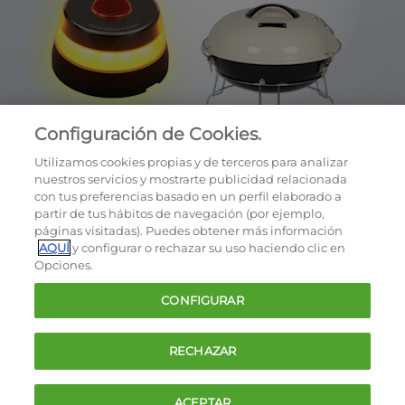
Configuración de Cookies.
Utilizamos cookies propias y de terceros para analizar
nuestros servicios y mostrarte publicidad relacionada
con tus preferencias basado en un perfil elaborado a
partir de tus hábitos de navegación (por ejemplo,
páginas visitadas). Puedes obtener más información
AQUÍ
y configurar o rechazar su uso haciendo clic en
OCU © 2026
Opciones.
Cookies
CONFIGURAR
Política de privacidad
Términos y condiciones de la oferta
RECHAZAR
Contacto
FAQ
ACEPTAR