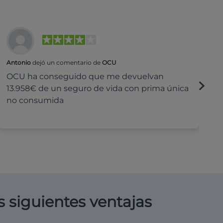
Antonio
dejó un comentario de
OCU
Na
OCU ha conseguido que me devuelvan
H
13.958€ de un seguro de vida con prima única
c
no consumida
s siguientes ventajas