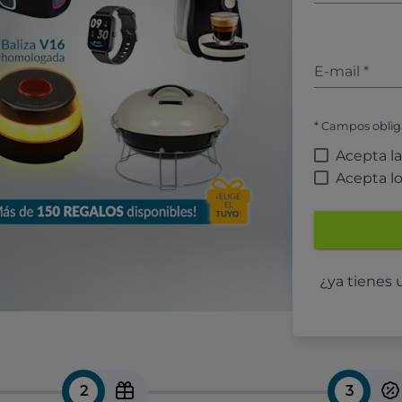
E-mail
*
* Campos oblig
Acepta l
Acepta l
¿ya tienes
2
3