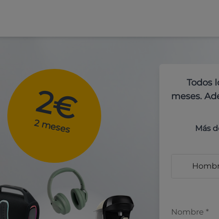
Todos l
2€
meses. Ade
2 meses
Más d
Homb
Nombre
*