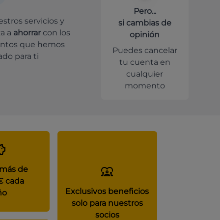
Pero...
stros servicios y
si cambias de
a a
ahorrar
con los
opinión
ntos que hemos
Puedes cancelar
do para ti
tu cuenta en
cualquier
momento
 más de
€ cada
Exclusivos beneficios
ño
solo para nuestros
socios