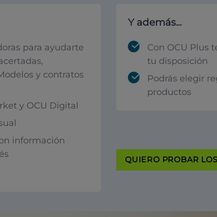
Y además...
oras para ayudarte
Con OCU Plus t
acertadas,
tu disposición
 Modelos y contratos
Podrás elegir r
productos
ket y OCU Digital
sual
con información
rés
QUIERO PROBAR LOS 