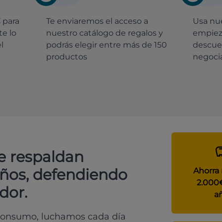
€
para
Te enviaremos el acceso a
Usa nue
e lo
nuestro catálogo de regalos y
empiez
l
podrás elegir entre más de 150
descue
productos
negocia
e respaldan
años, defendiendo
Ahorra
2.000
dor.
a
 consumo, luchamos cada día