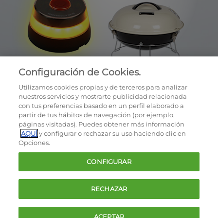
Configuración de Cookies.
Utilizamos cookies propias y de terceros para analizar
nuestros servicios y mostrarte publicidad relacionada
con tus preferencias basado en un perfil elaborado a
partir de tus hábitos de navegación (por ejemplo,
páginas visitadas). Puedes obtener más información
AQUÍ
y configurar o rechazar su uso haciendo clic en
OCU © 2026
Opciones.
Cookies
CONFIGURAR
Política de privacidad
Términos y condiciones de la oferta
RECHAZAR
Contacto
FAQ
ACEPTAR