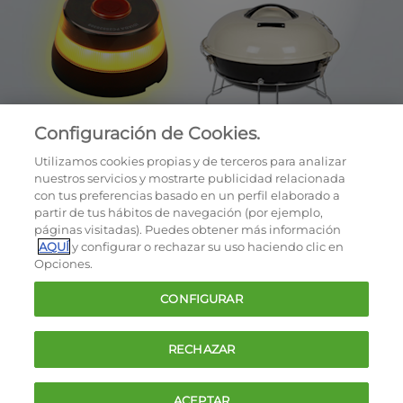
Configuración de Cookies.
Utilizamos cookies propias y de terceros para analizar
nuestros servicios y mostrarte publicidad relacionada
con tus preferencias basado en un perfil elaborado a
partir de tus hábitos de navegación (por ejemplo,
páginas visitadas). Puedes obtener más información
AQUÍ
y configurar o rechazar su uso haciendo clic en
OCU © 2026
Opciones.
Cookies
CONFIGURAR
Política de privacidad
Términos y condiciones de la oferta
RECHAZAR
Contacto
FAQ
ACEPTAR