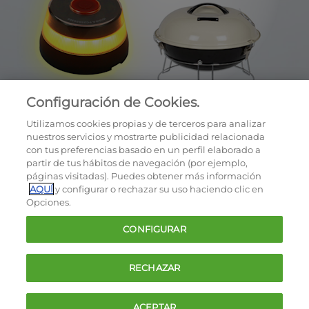
Configuración de Cookies.
Utilizamos cookies propias y de terceros para analizar
nuestros servicios y mostrarte publicidad relacionada
con tus preferencias basado en un perfil elaborado a
partir de tus hábitos de navegación (por ejemplo,
páginas visitadas). Puedes obtener más información
AQUÍ
y configurar o rechazar su uso haciendo clic en
OCU © 2026
Opciones.
Cookies
CONFIGURAR
Política de privacidad
Términos y condiciones de la oferta
RECHAZAR
Contacto
FAQ
ACEPTAR