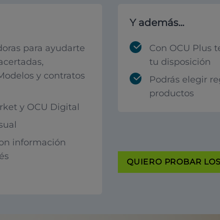
Y además...
oras para ayudarte
Con OCU Plus t
acertadas,
tu disposición
 Modelos y contratos
Podrás elegir r
productos
ket y OCU Digital
sual
con información
rés
QUIERO PROBAR LOS 