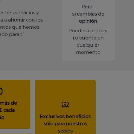
Pero...
stros servicios y
si cambias de
a a
ahorrar
con los
opinión
ntos que hemos
Puedes cancelar
do para ti
tu cuenta en
cualquier
momento
 más de
€ cada
Exclusivos beneficios
ño
solo para nuestros
socios