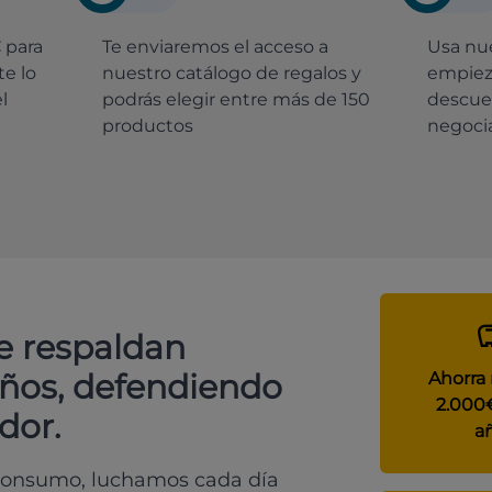
€
para
Te enviaremos el acceso a
Usa nue
e lo
nuestro catálogo de regalos y
empiez
l
podrás elegir entre más de 150
descue
productos
negocia
e respaldan
años, defendiendo
Ahorra
2.000
dor.
a
 consumo, luchamos cada día