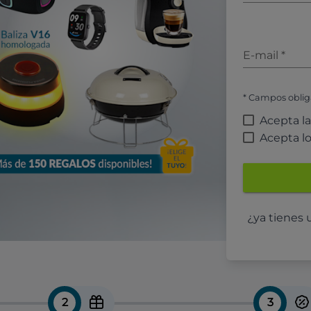
E-mail
*
* Campos oblig
Acepta l
Acepta l
¿ya tienes
2
3