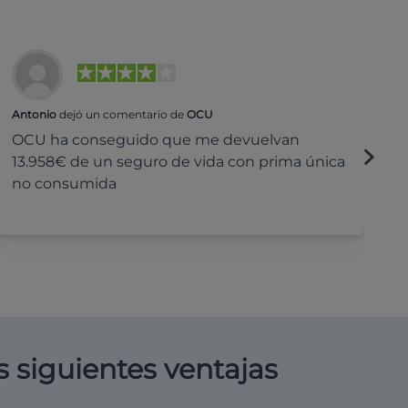
Antonio
dejó un comentario de
OCU
Na
OCU ha conseguido que me devuelvan
H
13.958€ de un seguro de vida con prima única
c
no consumida
s siguientes ventajas