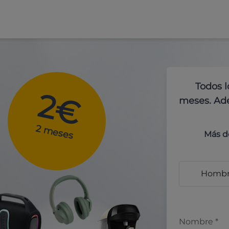
Todos l
2€
meses. Ade
2 meses
Más d
Homb
Nombre
*