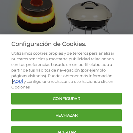
Configuración de Cookies.
Utilizamos cookies propias y de terceros para analizar
nuestros servicios y mostrarte publicidad relacionada
con tus preferencias basado en un perfil elaborado a
partir de tus hábitos de navegación (por ejemplo,
páginas visitadas). Puedes obtener más información
AQUÍ
y configurar o rechazar su uso haciendo clic en
OCU © 2026
Opciones.
Cookies
CONFIGURAR
Política de privacidad
Términos y condiciones de la oferta
RECHAZAR
Contacto
FAQ
ACEPTAR