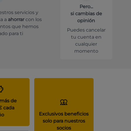
Pero...
stros servicios y
si cambias de
a a
ahorrar
con los
opinión
ntos que hemos
Puedes cancelar
do para ti
tu cuenta en
cualquier
momento
 más de
€ cada
Exclusivos beneficios
ño
solo para nuestros
socios