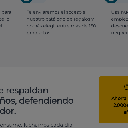
€
para
Te enviaremos el acceso a
Usa nue
e lo
nuestro catálogo de regalos y
empiez
l
podrás elegir entre más de 150
descue
productos
negocia
e respaldan
años, defendiendo
Ahorra
2.000
dor.
a
 consumo, luchamos cada día