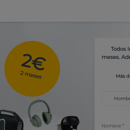
Todos l
2€
meses. Ade
2 meses
Más d
Homb
Nombre
*