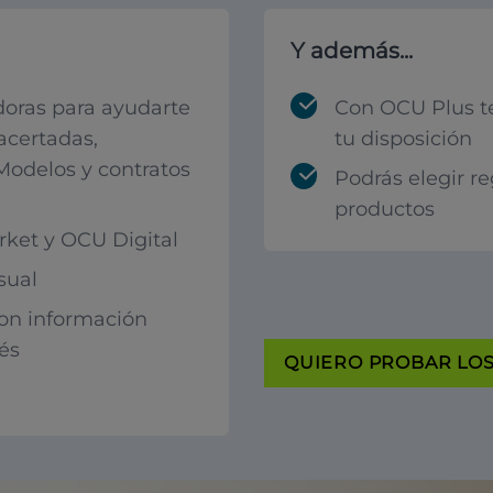
Y además...
oras para ayudarte
Con OCU Plus t
acertadas,
tu disposición
 Modelos y contratos
Podrás elegir r
productos
ket y OCU Digital
sual
con información
rés
QUIERO PROBAR LOS 