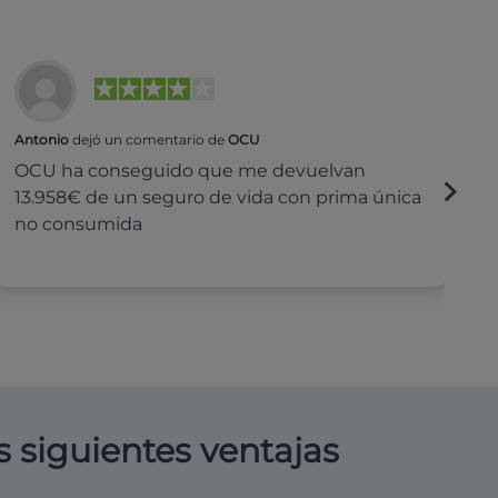
Antonio
dejó un comentario de
OCU
Na
OCU ha conseguido que me devuelvan
H
13.958€ de un seguro de vida con prima única
c
no consumida
s siguientes ventajas