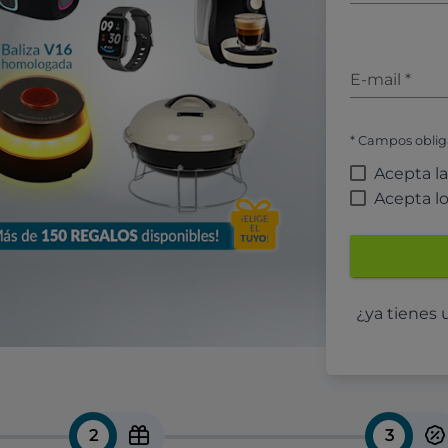
E-mail
*
* Campos oblig
Acepta l
Acepta l
¿ya tienes
2
3