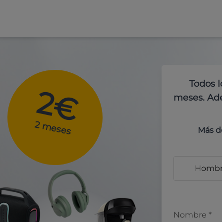
Todos l
2€
meses. Ade
2 meses
Más d
Homb
Nombre
*