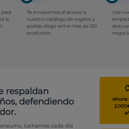
€
para
Te enviaremos el acceso a
Usa nue
e lo
nuestro catálogo de regalos y
empiez
l
podrás elegir entre más de 150
descue
productos
negocia
e respaldan
años, defendiendo
Ahorra
2.000
dor.
a
 consumo, luchamos cada día