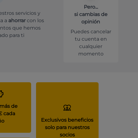
Pero...
stros servicios y
si cambias de
a a
ahorrar
con los
opinión
ntos que hemos
Puedes cancelar
do para ti
tu cuenta en
cualquier
momento
 más de
€ cada
Exclusivos beneficios
ño
solo para nuestros
socios