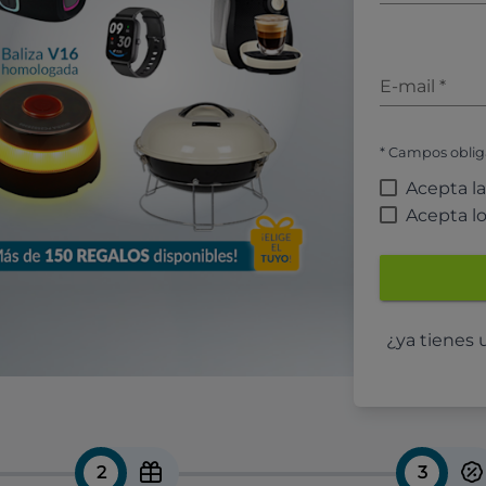
E-mail
*
* Campos oblig
Acepta l
Acepta l
¿ya tienes
2
3