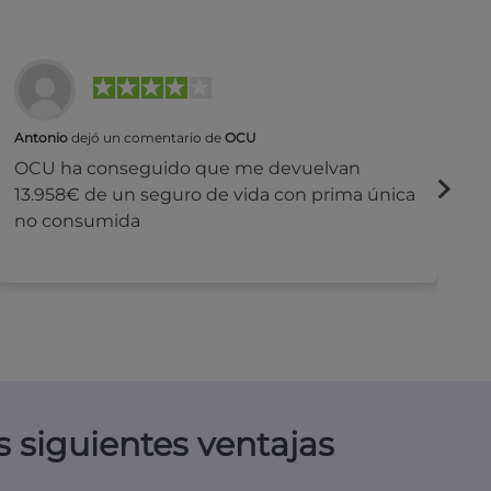
Antonio
dejó un comentario de
OCU
Na
OCU ha conseguido que me devuelvan
H
13.958€ de un seguro de vida con prima única
c
no consumida
s siguientes ventajas