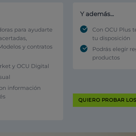
Y además...
oras para ayudarte
Con OCU Plus t
acertadas,
tu disposición
 Modelos y contratos
Podrás elegir r
productos
ket y OCU Digital
sual
con información
rés
QUIERO PROBAR LOS 