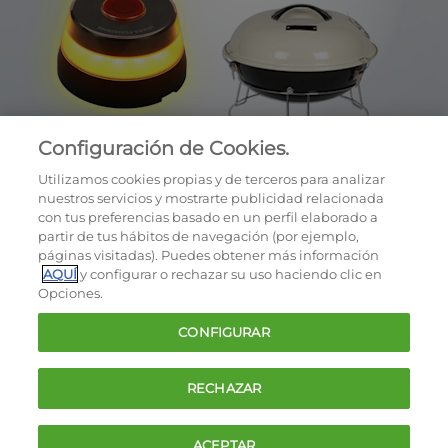
Configuración de Cookies.
Utilizamos cookies propias y de terceros para analizar
nuestros servicios y mostrarte publicidad relacionada
con tus preferencias basado en un perfil elaborado a
partir de tus hábitos de navegación (por ejemplo,
páginas visitadas). Puedes obtener más información
AQUÍ
y configurar o rechazar su uso haciendo clic en
OCU © 2026
Opciones.
Cookies
CONFIGURAR
Política de privacidad
Términos y condiciones de la oferta
RECHAZAR
Contacto
FAQ
ACEPTAR