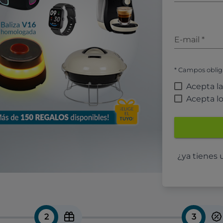
E-mail
*
* Campos oblig
Acepta l
Acepta l
¿ya tienes
2
3