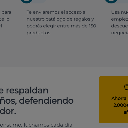
€
para
Te enviaremos el acceso a
Usa nue
e lo
nuestro catálogo de regalos y
empiez
l
podrás elegir entre más de 150
descue
productos
negocia
e respaldan
años, defendiendo
Ahorra
2.000
dor.
a
 consumo, luchamos cada día