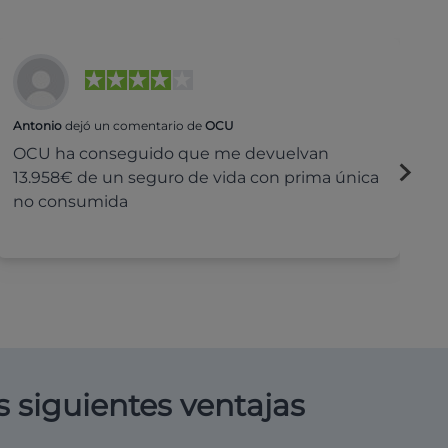
Antonio
dejó un comentario de
OCU
Na
OCU ha conseguido que me devuelvan
H
13.958€ de un seguro de vida con prima única
c
no consumida
s siguientes ventajas