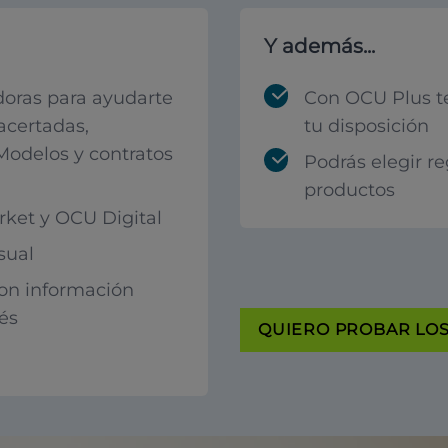
Y además...
oras para ayudarte
Con OCU Plus t
acertadas,
tu disposición
 Modelos y contratos
Podrás elegir r
productos
ket y OCU Digital
sual
con información
rés
QUIERO PROBAR LOS 