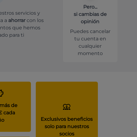
Pero...
stros servicios y
si cambias de
a a
ahorrar
con los
opinión
ntos que hemos
Puedes cancelar
do para ti
tu cuenta en
cualquier
momento
 más de
€ cada
Exclusivos beneficios
ño
solo para nuestros
socios