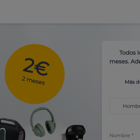
Todos l
2€
meses. Ade
2 meses
Más d
Homb
Nombre
*