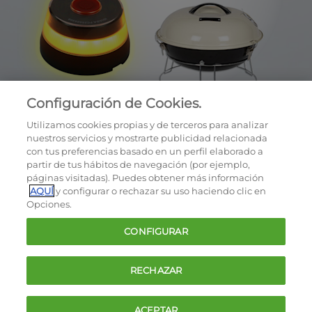
Configuración de Cookies.
Utilizamos cookies propias y de terceros para analizar
nuestros servicios y mostrarte publicidad relacionada
con tus preferencias basado en un perfil elaborado a
partir de tus hábitos de navegación (por ejemplo,
páginas visitadas). Puedes obtener más información
AQUÍ
y configurar o rechazar su uso haciendo clic en
OCU © 2026
Opciones.
Cookies
CONFIGURAR
Política de privacidad
Términos y condiciones de la oferta
RECHAZAR
Contacto
FAQ
ACEPTAR