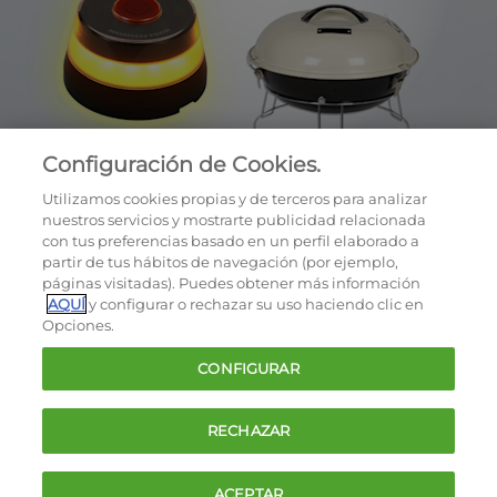
Configuración de Cookies.
Utilizamos cookies propias y de terceros para analizar
nuestros servicios y mostrarte publicidad relacionada
con tus preferencias basado en un perfil elaborado a
partir de tus hábitos de navegación (por ejemplo,
páginas visitadas). Puedes obtener más información
AQUÍ
y configurar o rechazar su uso haciendo clic en
OCU © 2026
Opciones.
Cookies
CONFIGURAR
Política de privacidad
Términos y condiciones de la oferta
RECHAZAR
Contacto
FAQ
ACEPTAR