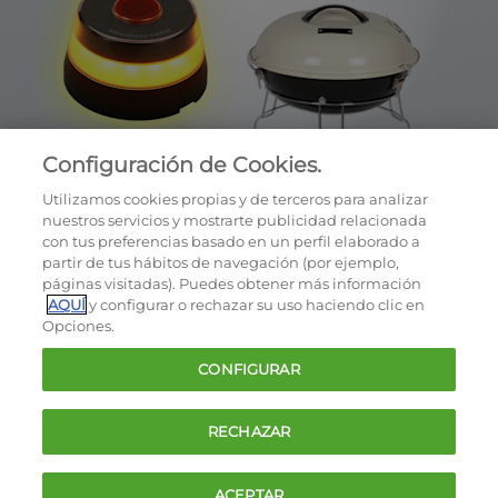
Configuración de Cookies.
Utilizamos cookies propias y de terceros para analizar
nuestros servicios y mostrarte publicidad relacionada
con tus preferencias basado en un perfil elaborado a
partir de tus hábitos de navegación (por ejemplo,
páginas visitadas). Puedes obtener más información
AQUÍ
y configurar o rechazar su uso haciendo clic en
OCU © 2026
Opciones.
Cookies
CONFIGURAR
Política de privacidad
Términos y condiciones de la oferta
RECHAZAR
Contacto
FAQ
ACEPTAR