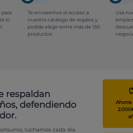
€
para
Te enviaremos el acceso a
Usa nue
e lo
nuestro catálogo de regalos y
empiez
l
podrás elegir entre más de 150
descue
productos
negocia
e respaldan
años, defendiendo
Ahorra
2.000
dor.
a
 consumo, luchamos cada día