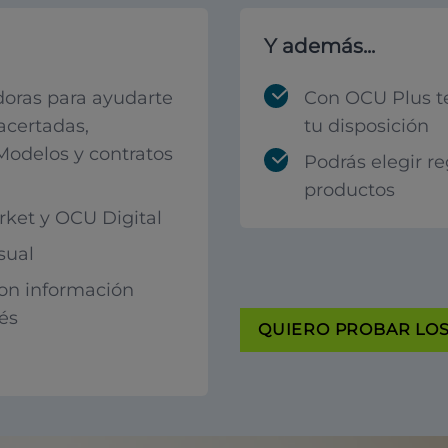
Y además...
oras para ayudarte
Con OCU Plus t
acertadas,
tu disposición
 Modelos y contratos
Podrás elegir r
productos
ket y OCU Digital
sual
con información
rés
QUIERO PROBAR LOS 