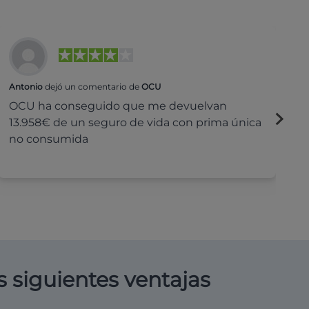
Antonio
dejó un comentario de
OCU
Na
OCU ha conseguido que me devuelvan
H
13.958€ de un seguro de vida con prima única
c
no consumida
s siguientes ventajas