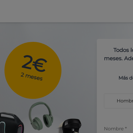
Todos l
2€
meses. Ade
2 meses
Más d
Homb
Nombre
*