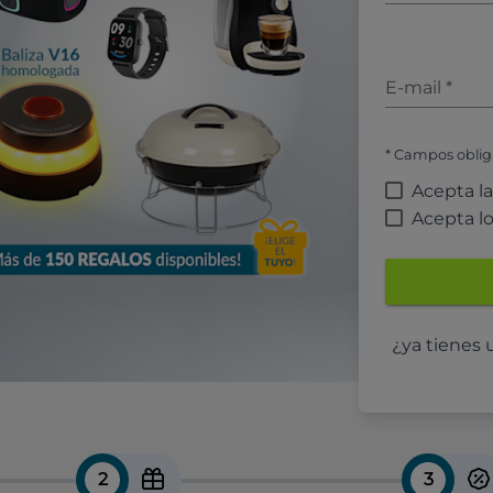
E-mail
*
* Campos oblig
Acepta l
Acepta l
¿ya tienes
2
3