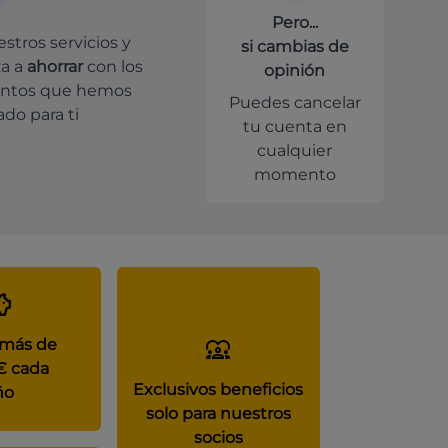
Pero...
stros servicios y
si cambias de
a a
ahorrar
con los
opinión
ntos que hemos
Puedes cancelar
do para ti
tu cuenta en
cualquier
momento
 más de
€ cada
Exclusivos beneficios
ño
solo para nuestros
socios