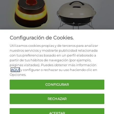
Configuración de Cookies.
Utilizamos cookies propias y de terceros para analizar
nuestros servicios y mostrarte publicidad relacionada
con tus preferencias basado en un perfil elaborado a
partir de tus hábitos de navegación (por ejemplo,
páginas visitadas). Puedes obtener más información
AQUÍ
y configurar o rechazar su uso haciendo clic en
OCU © 2026
Opciones.
Cookies
CONFIGURAR
Política de privacidad
Términos y condiciones de la oferta
RECHAZAR
Contacto
FAQ
ACEPTAR