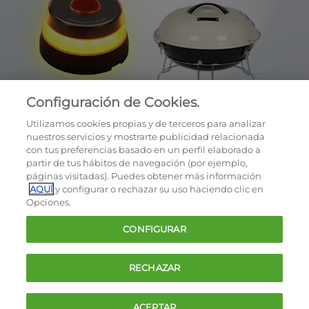
Configuración de Cookies.
Utilizamos cookies propias y de terceros para analizar
nuestros servicios y mostrarte publicidad relacionada
con tus preferencias basado en un perfil elaborado a
partir de tus hábitos de navegación (por ejemplo,
páginas visitadas). Puedes obtener más información
AQUÍ
y configurar o rechazar su uso haciendo clic en
OCU © 2026
Opciones.
Cookies
CONFIGURAR
Política de privacidad
Términos y condiciones de la oferta
RECHAZAR
Contacto
FAQ
ACEPTAR