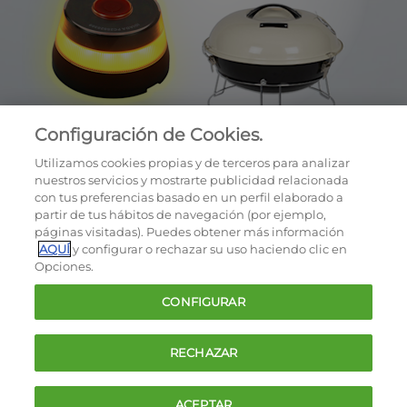
Configuración de Cookies.
Utilizamos cookies propias y de terceros para analizar
nuestros servicios y mostrarte publicidad relacionada
con tus preferencias basado en un perfil elaborado a
partir de tus hábitos de navegación (por ejemplo,
páginas visitadas). Puedes obtener más información
AQUÍ
y configurar o rechazar su uso haciendo clic en
OCU © 2026
Opciones.
Cookies
CONFIGURAR
Política de privacidad
Términos y condiciones de la oferta
RECHAZAR
Contacto
FAQ
ACEPTAR