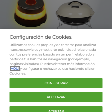
Configuración de Cookies.
Utilizamos cookies propias y de terceros para analizar
nuestros servicios y mostrarte publicidad relacionada
con tus preferencias basado en un perfil elaborado a
partir de tus hábitos de navegación (por ejemplo,
páginas visitadas). Puedes obtener más información
AQUÍ
y configurar o rechazar su uso haciendo clic en
OCU © 2026
Opciones.
Cookies
CONFIGURAR
Política de privacidad
Términos y condiciones de la oferta
RECHAZAR
Contacto
FAQ
ACEPTAR