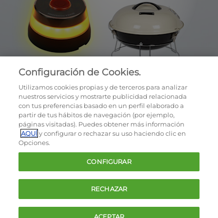
Configuración de Cookies.
Utilizamos cookies propias y de terceros para analizar
nuestros servicios y mostrarte publicidad relacionada
con tus preferencias basado en un perfil elaborado a
partir de tus hábitos de navegación (por ejemplo,
páginas visitadas). Puedes obtener más información
AQUÍ
y configurar o rechazar su uso haciendo clic en
OCU © 2026
Opciones.
Cookies
CONFIGURAR
Política de privacidad
Términos y condiciones de la oferta
RECHAZAR
Contacto
FAQ
ACEPTAR