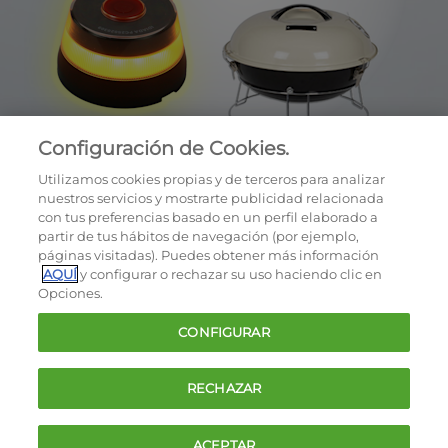
Configuración de Cookies.
Utilizamos cookies propias y de terceros para analizar
nuestros servicios y mostrarte publicidad relacionada
con tus preferencias basado en un perfil elaborado a
partir de tus hábitos de navegación (por ejemplo,
páginas visitadas). Puedes obtener más información
AQUÍ
y configurar o rechazar su uso haciendo clic en
OCU © 2026
Opciones.
Cookies
CONFIGURAR
Política de privacidad
Términos y condiciones de la oferta
RECHAZAR
Contacto
FAQ
ACEPTAR