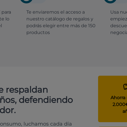
€
para
Te enviaremos el acceso a
Usa nue
e lo
nuestro catálogo de regalos y
empiez
l
podrás elegir entre más de 150
descue
productos
negocia
e respaldan
años, defendiendo
Ahorra
2.000
dor.
a
 consumo, luchamos cada día