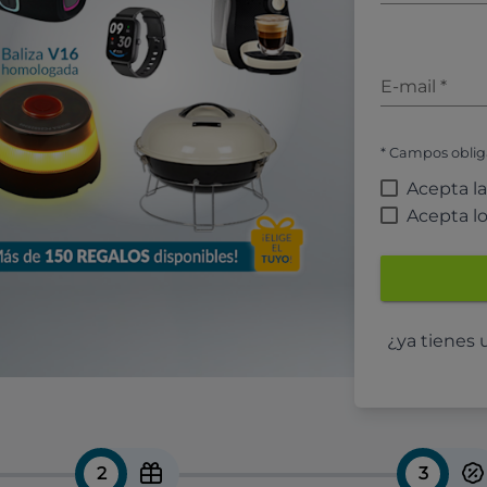
E-mail
*
* Campos oblig
Acepta l
Acepta l
¿ya tienes
2
3