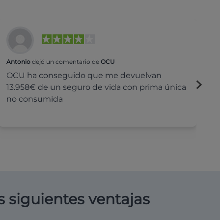
Antonio
dejó un comentario de
OCU
Na
OCU ha conseguido que me devuelvan
H
13.958€ de un seguro de vida con prima única
c
no consumida
s siguientes ventajas