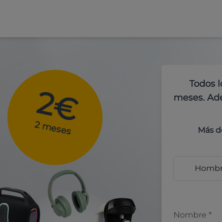
Todos l
2€
meses. Ade
2 meses
Más d
Homb
Nombre
*