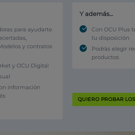
Y además...
oras para ayudarte
Con OCU Plus t
acertadas,
tu disposición
 Modelos y contratos
Podrás elegir r
productos
ket y OCU Digital
sual
con información
rés
QUIERO PROBAR LOS 