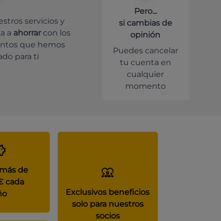
Pero...
stros servicios y
si cambias de
a a
ahorrar
con los
opinión
ntos que hemos
Puedes cancelar
do para ti
tu cuenta en
cualquier
momento
 más de
€ cada
Exclusivos beneficios
ño
solo para nuestros
socios